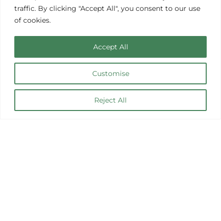
traffic. By clicking "Accept All", you consent to our use
of cookies.
Accept All
Customise
Bungalow
Reject All
Bungalows acogedores en el Camp
Meteor
Experimenta el equilibrio perfecto entre comodidad y
naturaleza en nuestros encantadores bungalows en el
Camp Meteor. Situados entre una exuberante vegetación,
nuestros bungalows están diseñados para proporcionar